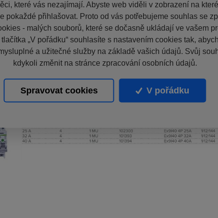
ci, které vás nezajímají. Abyste web viděli v zobrazení na které 
e pokaždé přihlašovat. Proto od vás potřebujeme souhlas se z
okies - malých souborů, které se dočasně ukládají ve vašem pro
 tlačítka „V pořádku“ souhlasíte s nastavením cookies tak, aby
mysluplné a užitečné služby na základě vašich údajů. Svůj sou
kdykoli změnit na stránce zpracování osobních údajů.
Spravovat cookies
V pořádku