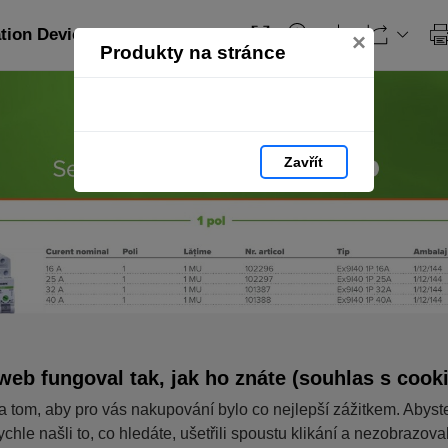
ation Devices_RO: strana 58
×
Produkty na stránce
Zavřít
web fungoval tak, jak ho znáte (souhlas s cook
a tom, aby pro vás nakupování bylo co nejlepší zážitkem. Abyst
ychle našli to, co hledáte, ušetřili spoustu klikání a nezobrazov