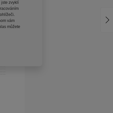
jste zvyklí
pracováním
hlížeči.
chom vám
hlas můžete