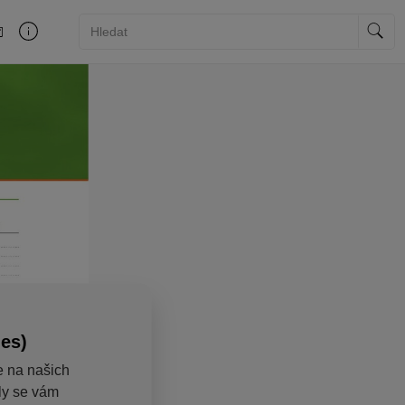
ies)
e na našich
aly se vám