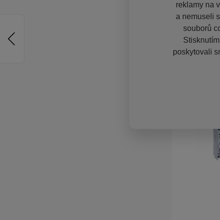
reklamy na vě
a nemuseli s
souborů co
Stisknutím
poskytovali s