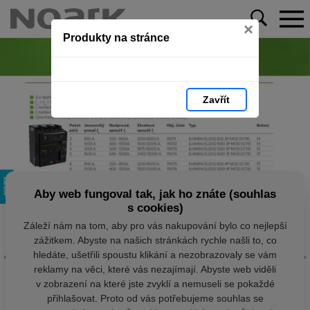
×
Produkty na stránce
Zavřít
Aby web fungoval tak, jak ho znáte (souhlas
s cookies)
Záleží nám na tom, aby pro vás nakupování bylo co nejlepší
zážitkem. Abyste na našich stránkách rychle našli to, co
hledáte, ušetřili spoustu klikání a nezobrazovaly se vám
reklamy na věci, které vás nezajímají. Abyste web viděli
v zobrazení na které jste zvyklí a nemuseli se pokaždé
přihlašovat. Proto od vás potřebujeme souhlas se