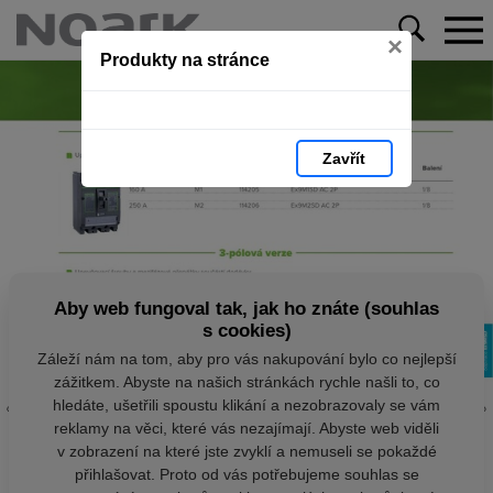
×
Produkty na stránce
Zavřít
Aby web fungoval tak, jak ho znáte (souhlas
s cookies)
Záleží nám na tom, aby pro vás nakupování bylo co nejlepší
zážitkem. Abyste na našich stránkách rychle našli to, co
hledáte, ušetřili spoustu klikání a nezobrazovaly se vám
reklamy na věci, které vás nezajímají. Abyste web viděli
v zobrazení na které jste zvyklí a nemuseli se pokaždé
přihlašovat. Proto od vás potřebujeme souhlas se