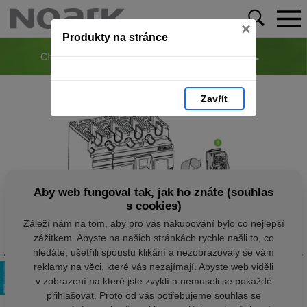
×
Produkty na stránce
Zavřít
Aby web fungoval tak, jak ho znáte (souhlas
s cookies)
Záleží nám na tom, aby pro vás nakupování bylo co nejlepší
zážitkem. Abyste na našich stránkách rychle našli to, co
hledáte, ušetřili spoustu klikání a nezobrazovaly se vám
reklamy na věci, které vás nezajímají. Abyste web viděli
v zobrazení na které jste zvyklí a nemuseli se pokaždé
přihlašovat. Proto od vás potřebujeme souhlas se