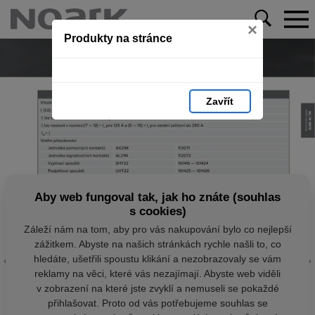
×
Produkty na stránce
Zavřít
Aby web fungoval tak, jak ho znáte (souhlas
s cookies)
Záleží nám na tom, aby pro vás nakupování bylo co nejlepší
zážitkem. Abyste na našich stránkách rychle našli to, co
hledáte, ušetřili spoustu klikání a nezobrazovaly se vám
reklamy na věci, které vás nezajímají. Abyste web viděli
v zobrazení na které jste zvyklí a nemuseli se pokaždé
přihlašovat. Proto od vás potřebujeme souhlas se