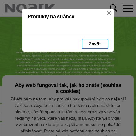
×
Produkty na stránce
Zavřít
Aby web fungoval tak, jak ho znáte (souhlas
s cookies)
Záleží nám na tom, aby pro vás nakupování bylo co nejlepší
zážitkem. Abyste na našich stránkách rychle našli to, co
hledáte, ušetřili spoustu klikání a nezobrazovaly se vám
reklamy na věci, které vás nezajímají. Abyste web viděli
v zobrazení na které jste zvyklí a nemuseli se pokaždé
přihlašovat. Proto od vás potřebujeme souhlas se