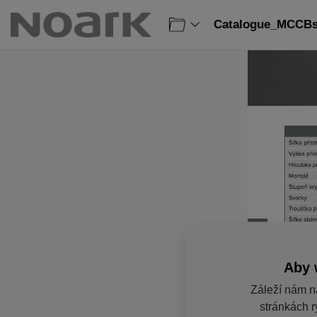
Catalogue_MCCBs_
Aby 
Záleží nám n
stránkách r