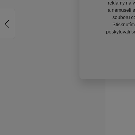
reklamy na vě
a nemuseli s
souborů co
Stisknutím
poskytovali s