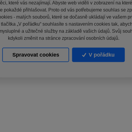
ci, které vás nezajímají. Abyste web viděli v zobrazení na které 
e pokaždé přihlašovat. Proto od vás potřebujeme souhlas se z
okies - malých souborů, které se dočasně ukládají ve vašem pro
 tlačítka „V pořádku“ souhlasíte s nastavením cookies tak, aby
mysluplné a užitečné služby na základě vašich údajů. Svůj sou
kdykoli změnit na stránce zpracování osobních údajů.
Spravovat cookies
V pořádku