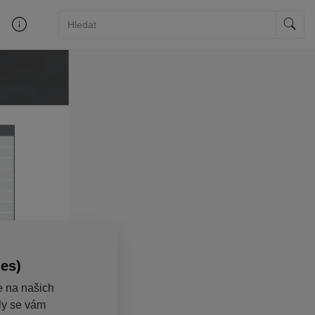
ies)
e na našich
aly se vám