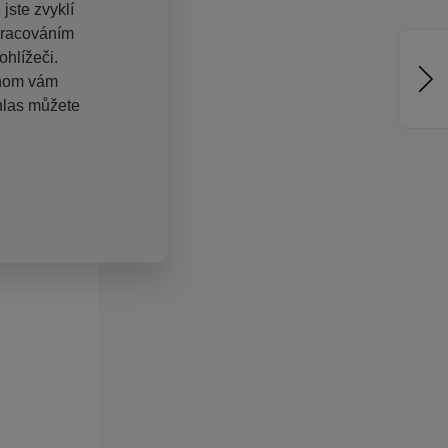
jste zvyklí
pracováním
hlížeči.
chom vám
hlas můžete