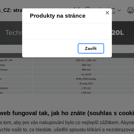
CZ: strana 238
×
Produkty na stránce
Zavřít
web fungoval tak, jak ho znáte (souhlas s cook
a tom, aby pro vás nakupování bylo co nejlepší zážitkem. Abyst
ychle našli to, co hledáte, ušetřili spoustu klikání a nezobrazov