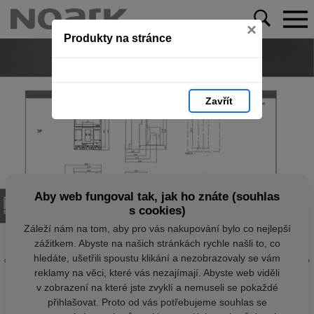
×
Produkty na stránce
Zavřít
Aby web fungoval tak, jak ho znáte (souhlas
s cookies)
Záleží nám na tom, aby pro vás nakupování bylo co nejlepší
zážitkem. Abyste na našich stránkách rychle našli to, co
hledáte, ušetřili spoustu klikání a nezobrazovaly se vám
reklamy na věci, které vás nezajímají. Abyste web viděli
v zobrazení na které jste zvyklí a nemuseli se pokaždé
přihlašovat. Proto od vás potřebujeme souhlas se