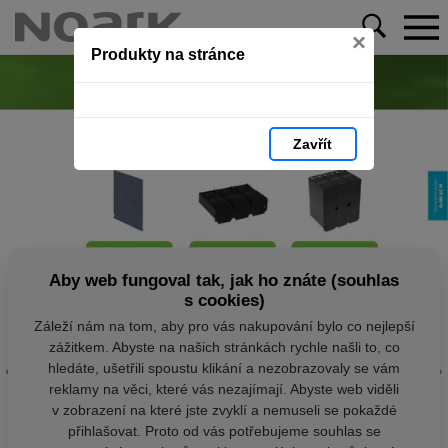
×
Produkty na stránce
Zavřít
Aby web fungoval tak, jak ho znáte (souhlas
s cookies)
Záleží nám na tom, aby pro vás nakupování bylo co nejlepší
zážitkem. Abyste na našich stránkách rychle našli to, co
hledáte, ušetřili spoustu klikání a nezobrazovaly se vám
reklamy na věci, které vás nezajímají. Abyste web viděli
v zobrazení na které jste zvyklí a nemuseli se pokaždé
přihlašovat. Proto od vás potřebujeme souhlas se