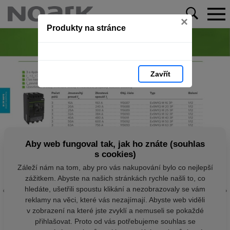
×
Produkty na stránce
Zavřít
Aby web fungoval tak, jak ho znáte (souhlas
s cookies)
Záleží nám na tom, aby pro vás nakupování bylo co nejlepší
zážitkem. Abyste na našich stránkách rychle našli to, co
hledáte, ušetřili spoustu klikání a nezobrazovaly se vám
reklamy na věci, které vás nezajímají. Abyste web viděli
v zobrazení na které jste zvyklí a nemuseli se pokaždé
přihlašovat. Proto od vás potřebujeme souhlas se