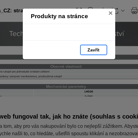
CZ: strana 348
×
Produkty na stránce
Zavřít
web fungoval tak, jak ho znáte (souhlas s cook
a tom, aby pro vás nakupování bylo co nejlepší zážitkem. Abyst
ychle našli to, co hledáte, ušetřili spoustu klikání a nezobrazov