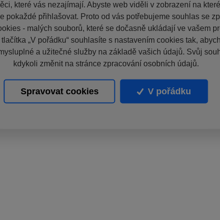
ci, které vás nezajímají. Abyste web viděli v zobrazení na které 
e pokaždé přihlašovat. Proto od vás potřebujeme souhlas se z
okies - malých souborů, které se dočasně ukládají ve vašem pro
 tlačítka „V pořádku“ souhlasíte s nastavením cookies tak, aby
mysluplné a užitečné služby na základě vašich údajů. Svůj sou
kdykoli změnit na stránce zpracování osobních údajů.
Spravovat cookies
V pořádku