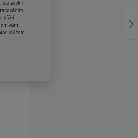
jste zvyklí
pracováním
hlížeči.
chom vám
hlas můžete