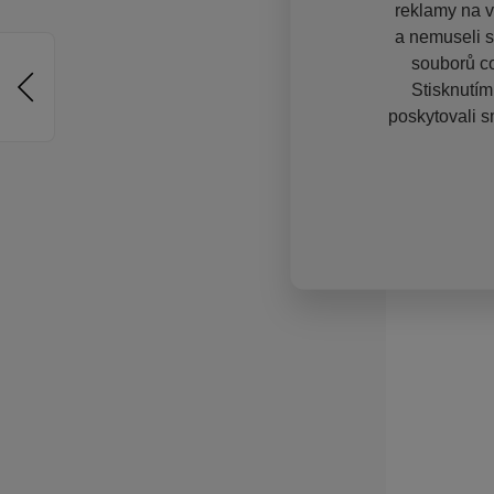
reklamy na vě
a nemuseli s
souborů co
Stisknutím
poskytovali s