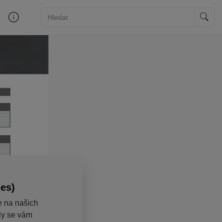
ies)
e na našich
aly se vám