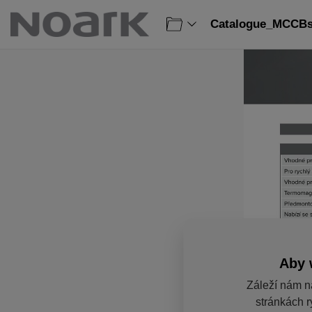
Catalogue_MCCBs_
Aby 
Záleží nám n
stránkách r