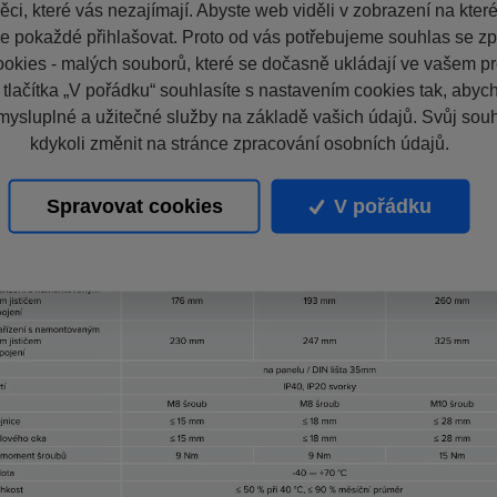
ci, které vás nezajímají. Abyste web viděli v zobrazení na které 
e pokaždé přihlašovat. Proto od vás potřebujeme souhlas se z
okies - malých souborů, které se dočasně ukládají ve vašem pro
 tlačítka „V pořádku“ souhlasíte s nastavením cookies tak, aby
mysluplné a užitečné služby na základě vašich údajů. Svůj sou
kdykoli změnit na stránce zpracování osobních údajů.
Spravovat cookies
V pořádku