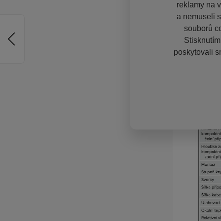
reklamy na vě
a nemuseli s
souborů co
Stisknutím
poskytovali s