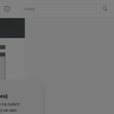
ies)
e na našich
aly se vám