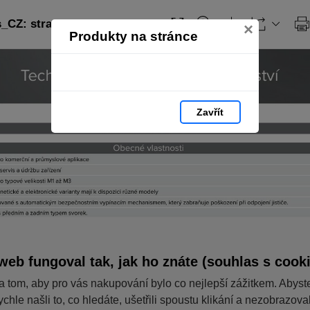
CZ: strana 352
×
Produkty na stránce
Zavřít
web fungoval tak, jak ho znáte (souhlas s cook
a tom, aby pro vás nakupování bylo co nejlepší zážitkem. Abyst
ychle našli to, co hledáte, ušetřili spoustu klikání a nezobrazov