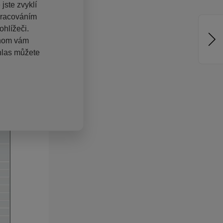
jste zvyklí
pracováním
hlížeči.
chom vám
hlas můžete