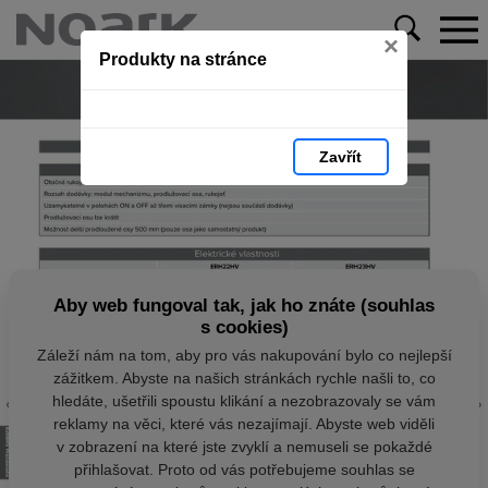
×
Produkty na stránce
Zavřít
Aby web fungoval tak, jak ho znáte (souhlas
s cookies)
Záleží nám na tom, aby pro vás nakupování bylo co nejlepší
zážitkem. Abyste na našich stránkách rychle našli to, co
hledáte, ušetřili spoustu klikání a nezobrazovaly se vám
reklamy na věci, které vás nezajímají. Abyste web viděli
v zobrazení na které jste zvyklí a nemuseli se pokaždé
přihlašovat. Proto od vás potřebujeme souhlas se