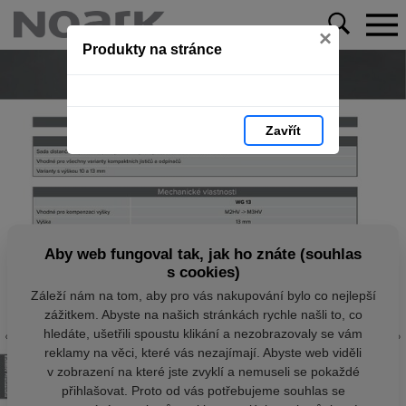
×
Produkty na stránce
Zavřít
Aby web fungoval tak, jak ho znáte (souhlas
s cookies)
Záleží nám na tom, aby pro vás nakupování bylo co nejlepší
zážitkem. Abyste na našich stránkách rychle našli to, co
hledáte, ušetřili spoustu klikání a nezobrazovaly se vám
reklamy na věci, které vás nezajímají. Abyste web viděli
v zobrazení na které jste zvyklí a nemuseli se pokaždé
přihlašovat. Proto od vás potřebujeme souhlas se