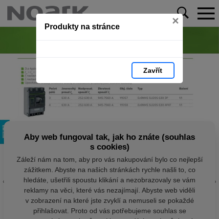
×
Produkty na stránce
Zavřít
Aby web fungoval tak, jak ho znáte (souhlas
s cookies)
Záleží nám na tom, aby pro vás nakupování bylo co nejlepší
zážitkem. Abyste na našich stránkách rychle našli to, co
hledáte, ušetřili spoustu klikání a nezobrazovaly se vám
reklamy na věci, které vás nezajímají. Abyste web viděli
v zobrazení na které jste zvyklí a nemuseli se pokaždé
přihlašovat. Proto od vás potřebujeme souhlas se