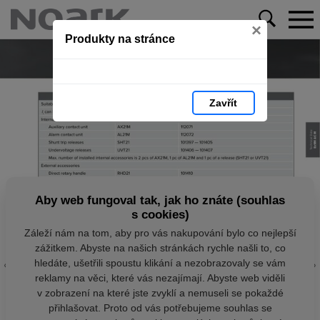
×
Produkty na stránce
Zavřít
Aby web fungoval tak, jak ho znáte (souhlas
s cookies)
Záleží nám na tom, aby pro vás nakupování bylo co nejlepší
zážitkem. Abyste na našich stránkách rychle našli to, co
hledáte, ušetřili spoustu klikání a nezobrazovaly se vám
reklamy na věci, které vás nezajímají. Abyste web viděli
v zobrazení na které jste zvyklí a nemuseli se pokaždé
přihlašovat. Proto od vás potřebujeme souhlas se