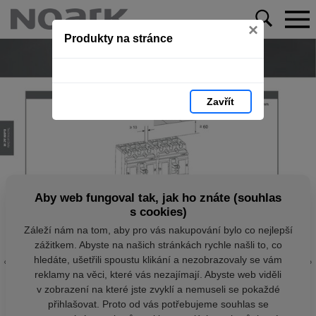
×
Produkty na stránce
Zavřít
Aby web fungoval tak, jak ho znáte (souhlas
s cookies)
Záleží nám na tom, aby pro vás nakupování bylo co nejlepší
zážitkem. Abyste na našich stránkách rychle našli to, co
hledáte, ušetřili spoustu klikání a nezobrazovaly se vám
reklamy na věci, které vás nezajímají. Abyste web viděli
v zobrazení na které jste zvyklí a nemuseli se pokaždé
přihlašovat. Proto od vás potřebujeme souhlas se