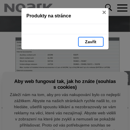
×
Produkty na stránce
Zavřít
Aby web fungoval tak, jak ho znáte (souhlas
s cookies)
Záleží nám na tom, aby pro vás nakupování bylo co nejlepší
zážitkem. Abyste na našich stránkách rychle našli to, co
hledáte, ušetřili spoustu klikání a nezobrazovaly se vám
reklamy na věci, které vás nezajímají. Abyste web viděli
v zobrazení na které jste zvyklí a nemuseli se pokaždé
přihlašovat. Proto od vás potřebujeme souhlas se