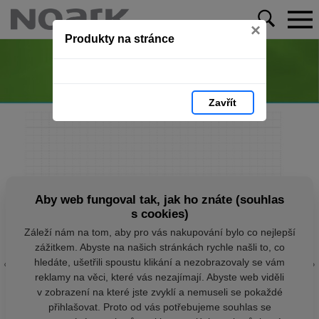
×
Produkty na stránce
Zavřít
Aby web fungoval tak, jak ho znáte (souhlas
s cookies)
Záleží nám na tom, aby pro vás nakupování bylo co nejlepší
zážitkem. Abyste na našich stránkách rychle našli to, co
hledáte, ušetřili spoustu klikání a nezobrazovaly se vám
reklamy na věci, které vás nezajímají. Abyste web viděli
v zobrazení na které jste zvyklí a nemuseli se pokaždé
přihlašovat. Proto od vás potřebujeme souhlas se