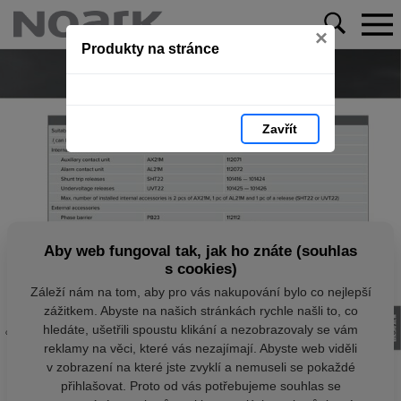
×
Produkty na stránce
Zavřít
Aby web fungoval tak, jak ho znáte (souhlas
s cookies)
Záleží nám na tom, aby pro vás nakupování bylo co nejlepší
zážitkem. Abyste na našich stránkách rychle našli to, co
hledáte, ušetřili spoustu klikání a nezobrazovaly se vám
reklamy na věci, které vás nezajímají. Abyste web viděli
v zobrazení na které jste zvyklí a nemuseli se pokaždé
přihlašovat. Proto od vás potřebujeme souhlas se