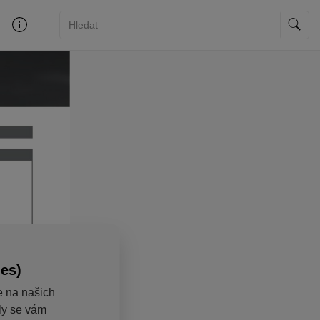
ies)
e na našich
aly se vám