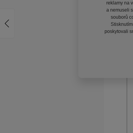
reklamy na vě
a nemuseli s
souborů co
Stisknutím
poskytovali s