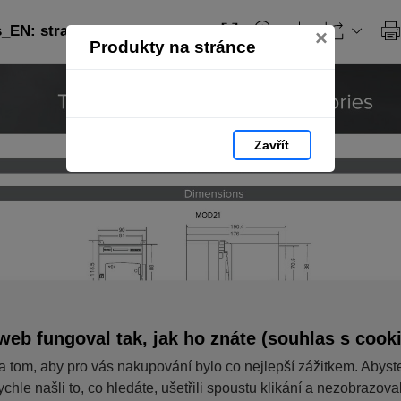
EN: strana 343
×
Produkty na stránce
Zavřít
web fungoval tak, jak ho znáte (souhlas s cook
a tom, aby pro vás nakupování bylo co nejlepší zážitkem. Abyst
ychle našli to, co hledáte, ušetřili spoustu klikání a nezobrazov