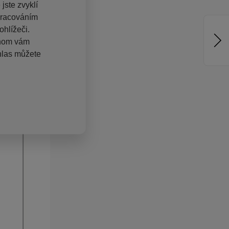
jste zvyklí
pracováním
hlížeči.
chom vám
hlas můžete