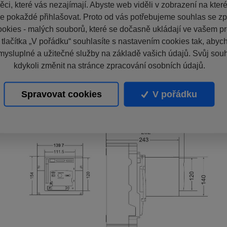
ci, které vás nezajímají. Abyste web viděli v zobrazení na které 
e pokaždé přihlašovat. Proto od vás potřebujeme souhlas se z
okies - malých souborů, které se dočasně ukládají ve vašem pro
 tlačítka „V pořádku“ souhlasíte s nastavením cookies tak, aby
mysluplné a užitečné služby na základě vašich údajů. Svůj sou
kdykoli změnit na stránce zpracování osobních údajů.
Spravovat cookies
V pořádku