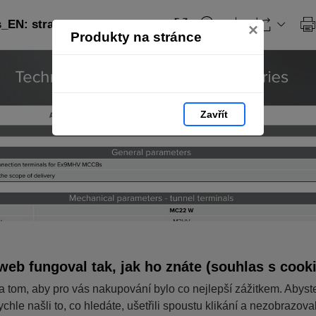
EN: strana 370
×
Produkty na stránce
Zavřít
web fungoval tak, jak ho znáte (souhlas s cook
a tom, aby pro vás nakupování bylo co nejlepší zážitkem. Abyst
ychle našli to, co hledáte, ušetřili spoustu klikání a nezobrazov