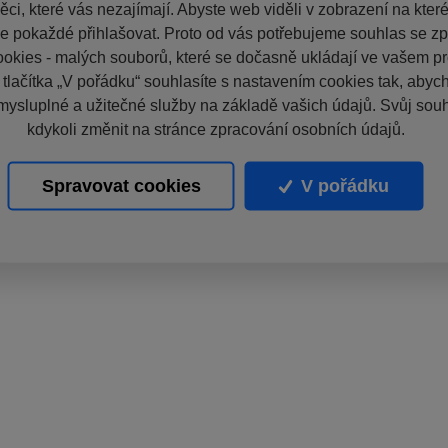
ci, které vás nezajímají. Abyste web viděli v zobrazení na které 
e pokaždé přihlašovat. Proto od vás potřebujeme souhlas se z
okies - malých souborů, které se dočasně ukládají ve vašem pro
 tlačítka „V pořádku“ souhlasíte s nastavením cookies tak, aby
mysluplné a užitečné služby na základě vašich údajů. Svůj sou
kdykoli změnit na stránce zpracování osobních údajů.
Spravovat cookies
V pořádku