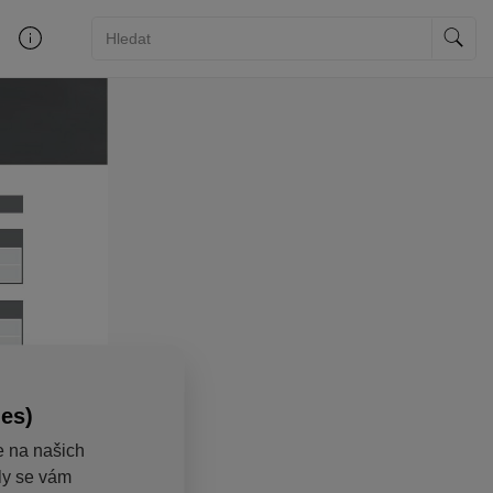
ies)
e na našich
aly se vám