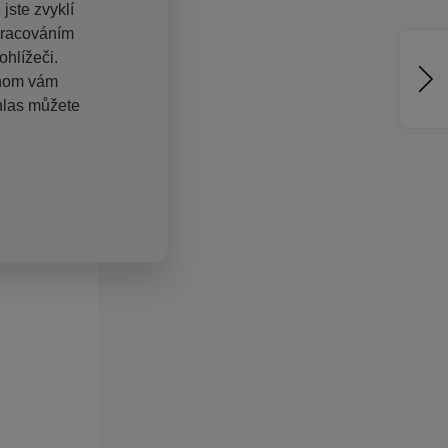
jste zvyklí
pracováním
hlížeči.
chom vám
hlas můžete