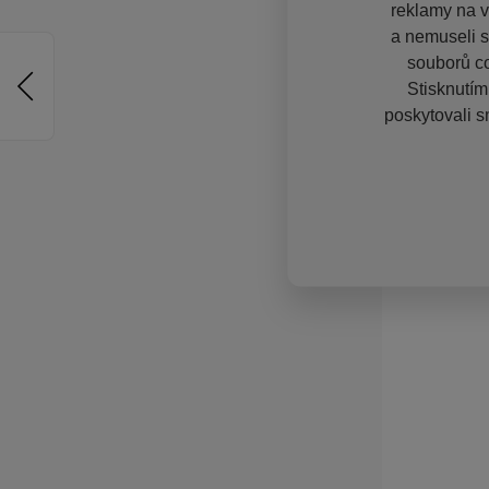
reklamy na vě
a nemuseli s
souborů co
Stisknutím
poskytovali s