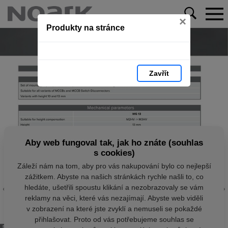
×
Produkty na stránce
Zavřít
Aby web fungoval tak, jak ho znáte (souhlas
s cookies)
Záleží nám na tom, aby pro vás nakupování bylo co nejlepší
zážitkem. Abyste na našich stránkách rychle našli to, co
hledáte, ušetřili spoustu klikání a nezobrazovaly se vám
reklamy na věci, které vás nezajímají. Abyste web viděli
v zobrazení na které jste zvyklí a nemuseli se pokaždé
přihlašovat. Proto od vás potřebujeme souhlas se