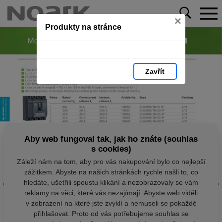
×
Produkty na stránce
Zavřít
Aby web fungoval tak, jak ho znáte (souhlas
s cookies)
Záleží nám na tom, aby pro vás nakupování bylo co nejlepší
zážitkem. Abyste na našich stránkách rychle našli to, co
hledáte, ušetřili spoustu klikání a nezobrazovaly se vám
reklamy na věci, které vás nezajímají. Abyste web viděli
v zobrazení na které jste zvyklí a nemuseli se pokaždé
přihlašovat. Proto od vás potřebujeme souhlas se