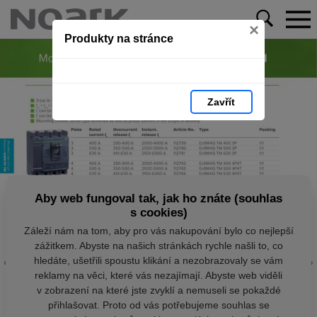
×
Produkty na stránce
Zavřít
Aby web fungoval tak, jak ho znáte (souhlas
s cookies)
Záleží nám na tom, aby pro vás nakupování bylo co nejlepší
zážitkem. Abyste na našich stránkách rychle našli to, co
hledáte, ušetřili spoustu klikání a nezobrazovaly se vám
reklamy na věci, které vás nezajímají. Abyste web viděli
v zobrazení na které jste zvyklí a nemuseli se pokaždé
přihlašovat. Proto od vás potřebujeme souhlas se