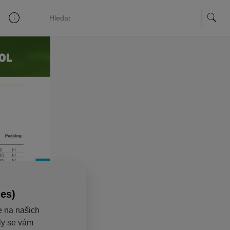
ies)
e na našich
aly se vám