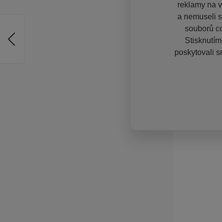
reklamy na vě
a nemuseli s
souborů co
Stisknutím
poskytovali s