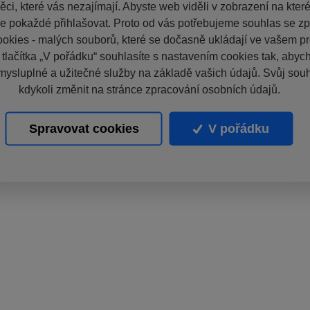
ci, které vás nezajímají. Abyste web viděli v zobrazení na které 
e pokaždé přihlašovat. Proto od vás potřebujeme souhlas se z
okies - malých souborů, které se dočasně ukládají ve vašem pro
 tlačítka „V pořádku“ souhlasíte s nastavením cookies tak, aby
mysluplné a užitečné služby na základě vašich údajů. Svůj sou
kdykoli změnit na stránce zpracování osobních údajů.
Spravovat cookies
V pořádku