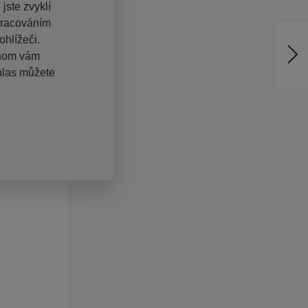
jste zvyklí
pracováním
hlížeči.
chom vám
hlas můžete