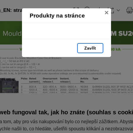
EN: strana 79
×
Produkty na stránce
Zavřít
web fungoval tak, jak ho znáte (souhlas s cook
a tom, aby pro vás nakupování bylo co nejlepší zážitkem. Abyst
ychle našli to, co hledáte, ušetřili spoustu klikání a nezobrazov