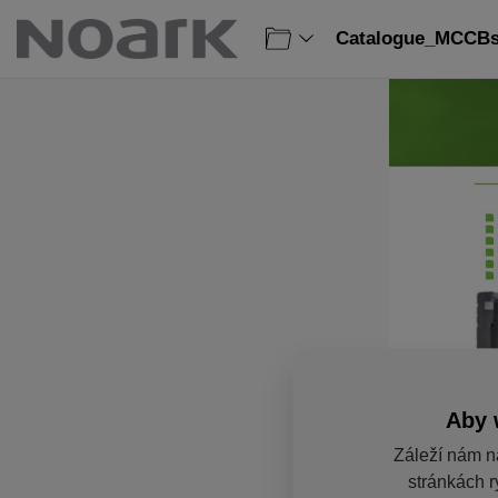
Catalogue_MCCBs_
Aby 
Záleží nám n
stránkách r