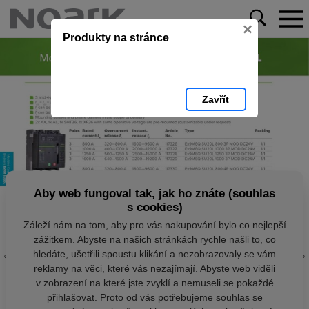
×
Produkty na stránce
Zavřít
Aby web fungoval tak, jak ho znáte (souhlas
s cookies)
Záleží nám na tom, aby pro vás nakupování bylo co nejlepší
zážitkem. Abyste na našich stránkách rychle našli to, co
hledáte, ušetřili spoustu klikání a nezobrazovaly se vám
reklamy na věci, které vás nezajímají. Abyste web viděli
v zobrazení na které jste zvyklí a nemuseli se pokaždé
přihlašovat. Proto od vás potřebujeme souhlas se