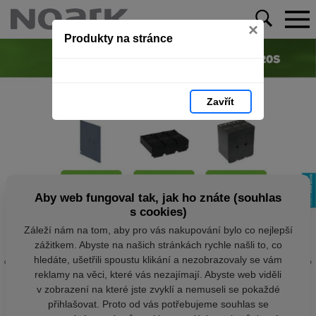
×
Produkty na stránce
Zavřít
Aby web fungoval tak, jak ho znáte (souhlas
s cookies)
Záleží nám na tom, aby pro vás nakupování bylo co nejlepší
zážitkem. Abyste na našich stránkách rychle našli to, co
hledáte, ušetřili spoustu klikání a nezobrazovaly se vám
reklamy na věci, které vás nezajímají. Abyste web viděli
v zobrazení na které jste zvyklí a nemuseli se pokaždé
přihlašovat. Proto od vás potřebujeme souhlas se