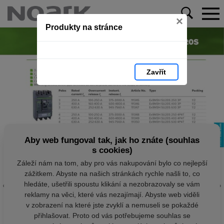
×
Produkty na stránce
Zavřít
Aby web fungoval tak, jak ho znáte (souhlas
s cookies)
Záleží nám na tom, aby pro vás nakupování bylo co nejlepší
zážitkem. Abyste na našich stránkách rychle našli to, co
hledáte, ušetřili spoustu klikání a nezobrazovaly se vám
reklamy na věci, které vás nezajímají. Abyste web viděli
v zobrazení na které jste zvyklí a nemuseli se pokaždé
přihlašovat. Proto od vás potřebujeme souhlas se