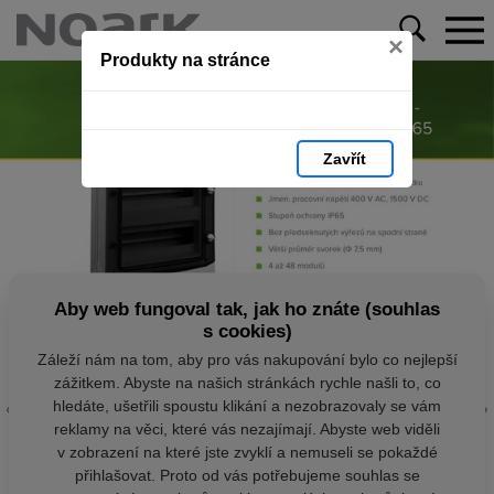
×
Produkty na stránce
Zavřít
Aby web fungoval tak, jak ho znáte (souhlas
s cookies)
Záleží nám na tom, aby pro vás nakupování bylo co nejlepší
zážitkem. Abyste na našich stránkách rychle našli to, co
hledáte, ušetřili spoustu klikání a nezobrazovaly se vám
reklamy na věci, které vás nezajímají. Abyste web viděli
v zobrazení na které jste zvyklí a nemuseli se pokaždé
přihlašovat. Proto od vás potřebujeme souhlas se