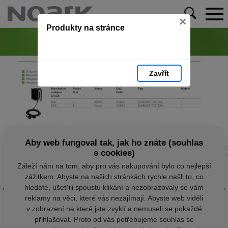
×
Produkty na stránce
Zavřít
Aby web fungoval tak, jak ho znáte (souhlas
s cookies)
Záleží nám na tom, aby pro vás nakupování bylo co nejlepší
zážitkem. Abyste na našich stránkách rychle našli to, co
hledáte, ušetřili spoustu klikání a nezobrazovaly se vám
reklamy na věci, které vás nezajímají. Abyste web viděli
v zobrazení na které jste zvyklí a nemuseli se pokaždé
přihlašovat. Proto od vás potřebujeme souhlas se