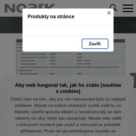
×
Produkty na stránce
Zavřít
Aby web fungoval tak, jak ho znáte (souhlas
s cookies)
Záleží nám na tom, aby pro vás nakupování bylo co nejlepší
zážitkem. Abyste na našich stránkách rychle našli to, co
hledáte, ušetřili spoustu klikání a nezobrazovaly se vám
reklamy na věci, které vás nezajímají. Abyste web viděli
v zobrazení na které jste zvyklí a nemuseli se pokaždé
přihlašovat. Proto od vás potřebujeme souhlas se