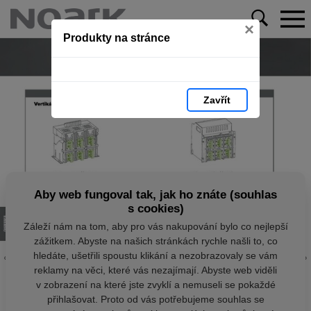
×
Produkty na stránce
Zavřít
Aby web fungoval tak, jak ho znáte (souhlas
s cookies)
Záleží nám na tom, aby pro vás nakupování bylo co nejlepší
zážitkem. Abyste na našich stránkách rychle našli to, co
hledáte, ušetřili spoustu klikání a nezobrazovaly se vám
reklamy na věci, které vás nezajímají. Abyste web viděli
v zobrazení na které jste zvyklí a nemuseli se pokaždé
přihlašovat. Proto od vás potřebujeme souhlas se