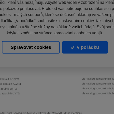
ci, které vás nezajímají. Abyste web viděli v zobrazení na které 
e pokaždé přihlašovat. Proto od vás potřebujeme souhlas se z
okies - malých souborů, které se dočasně ukládají ve vašem pro
 tlačítka „V pořádku“ souhlasíte s nastavením cookies tak, aby
mysluplné a užitečné služby na základě vašich údajů. Svůj sou
kdykoli změnit na stránce zpracování osobních údajů.
Spravovat cookies
V pořádku