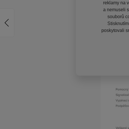
reklamy na vě
a nemuseli s
souborů co
Stisknutím
poskytovali s