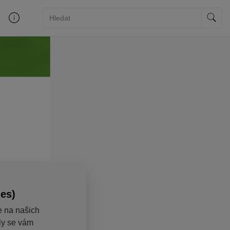
ies)
e na našich
aly se vám