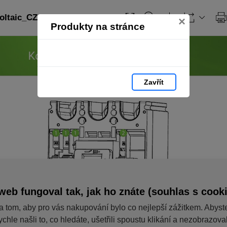
ltaic_CZ: strana 22
×
Produkty na stránce
Zavřít
web fungoval tak, jak ho znáte (souhlas s cook
a tom, aby pro vás nakupování bylo co nejlepší zážitkem. Abyst
ychle našli to, co hledáte, ušetřili spoustu klikání a nezobrazov