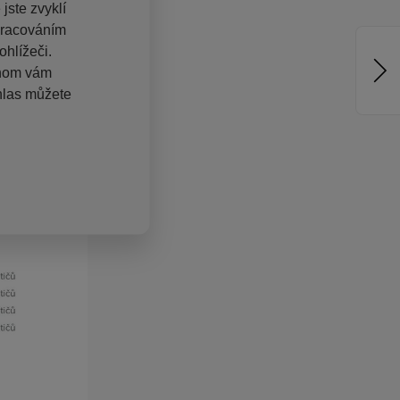
jste zvyklí
pracováním
hlížeči.
chom vám
hlas můžete