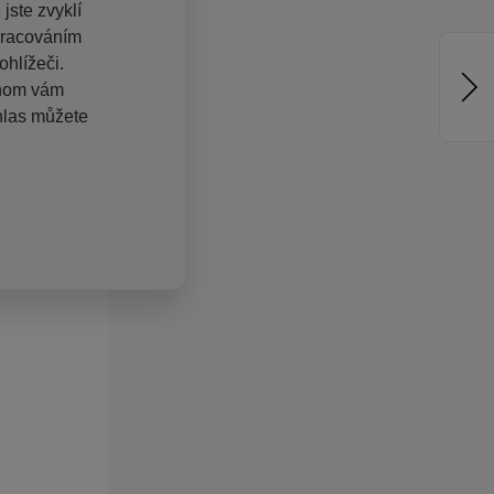
jste zvyklí
pracováním
hlížeči.
chom vám
hlas můžete