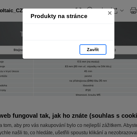
ltaic_CZ: strana 242
×
Produkty na stránce
Zavřít
web fungoval tak, jak ho znáte (souhlas s cook
a tom, aby pro vás nakupování bylo co nejlepší zážitkem. Abyst
ychle našli to, co hledáte, ušetřili spoustu klikání a nezobrazov