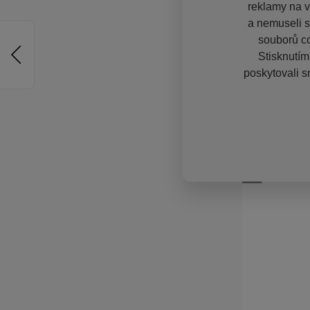
reklamy na vě
a nemuseli s
souborů co
Stisknutím
poskytovali s