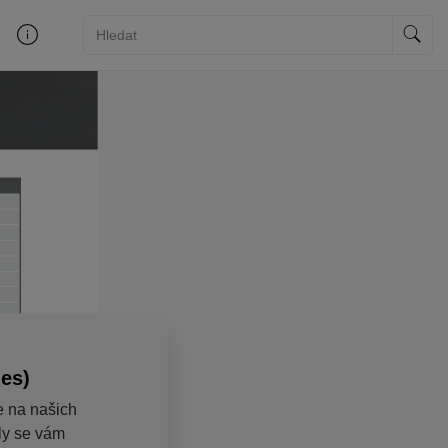
ies)
e na našich
aly se vám