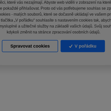
ci, které vás nezajímají. Abyste web viděli v zobrazení na které 
e pokaždé přihlašovat. Proto od vás potřebujeme souhlas se z
okies - malých souborů, které se dočasně ukládají ve vašem pro
 tlačítka „V pořádku“ souhlasíte s nastavením cookies tak, aby
mysluplné a užitečné služby na základě vašich údajů. Svůj sou
kdykoli změnit na stránce zpracování osobních údajů.
Spravovat cookies
V pořádku