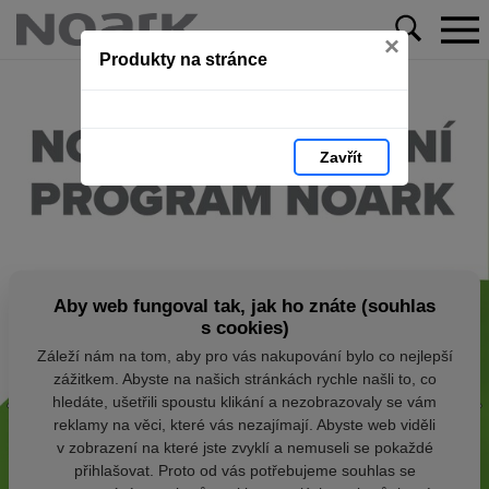
×
Produkty na stránce
Zavřít
Aby web fungoval tak, jak ho znáte (souhlas
s cookies)
Záleží nám na tom, aby pro vás nakupování bylo co nejlepší
zážitkem. Abyste na našich stránkách rychle našli to, co
hledáte, ušetřili spoustu klikání a nezobrazovaly se vám
reklamy na věci, které vás nezajímají. Abyste web viděli
v zobrazení na které jste zvyklí a nemuseli se pokaždé
přihlašovat. Proto od vás potřebujeme souhlas se