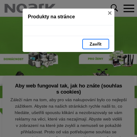
×
Produkty na stránce
Zavřít
Aby web fungoval tak, jak ho znáte (souhlas
s cookies)
Záleží nám na tom, aby pro vás nakupování bylo co nejlepší
zážitkem. Abyste na našich stránkách rychle našli to, co
hledáte, ušetřili spoustu klikání a nezobrazovaly se vám
reklamy na věci, které vás nezajímají. Abyste web viděli
v zobrazení na které jste zvyklí a nemuseli se pokaždé
přihlašovat. Proto od vás potřebujeme souhlas se