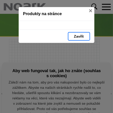
×
Produkty na stránce
Zavřít
Aby web fungoval tak, jak ho znáte (souhlas
s cookies)
Záleží nám na tom, aby pro vás nakupování bylo co nejlepší
zážitkem. Abyste na našich stránkách rychle našli to, co
hledáte, ušetřili spoustu klikání a nezobrazovaly se vám
reklamy na věci, které vás nezajímají. Abyste web viděli
v zobrazení na které jste zvyklí a nemuseli se pokaždé
přihlašovat. Proto od vás potřebujeme souhlas se