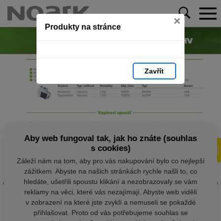
×
Produkty na stránce
Zavřít
Aby web fungoval tak, jak ho znáte (souhlas
s cookies)
Záleží nám na tom, aby pro vás nakupování bylo co nejlepší
zážitkem. Abyste na našich stránkách rychle našli to, co
hledáte, ušetřili spoustu klikání a nezobrazovaly se vám
reklamy na věci, které vás nezajímají. Abyste web viděli
v zobrazení na které jste zvyklí a nemuseli se pokaždé
přihlašovat. Proto od vás potřebujeme souhlas se