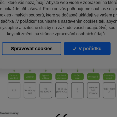
ci, které vás nezajímají. Abyste web viděli v zobrazení na které 
e pokaždé přihlašovat. Proto od vás potřebujeme souhlas se z
okies - malých souborů, které se dočasně ukládají ve vašem pro
 tlačítka „V pořádku“ souhlasíte s nastavením cookies tak, aby
mysluplné a užitečné služby na základě vašich údajů. Svůj sou
kdykoli změnit na stránce zpracování osobních údajů.
Spravovat cookies
V pořádku