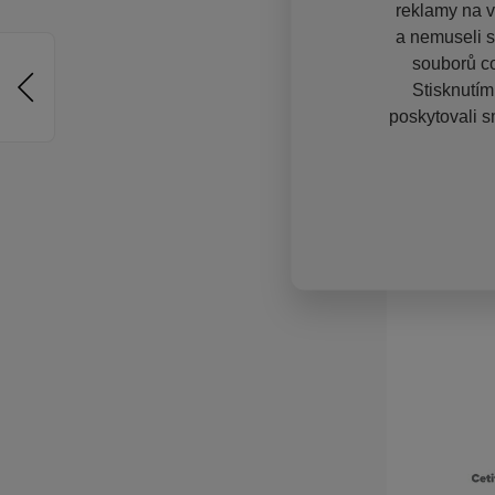
reklamy na vě
a nemuseli s
souborů co
Stisknutím
poskytovali s