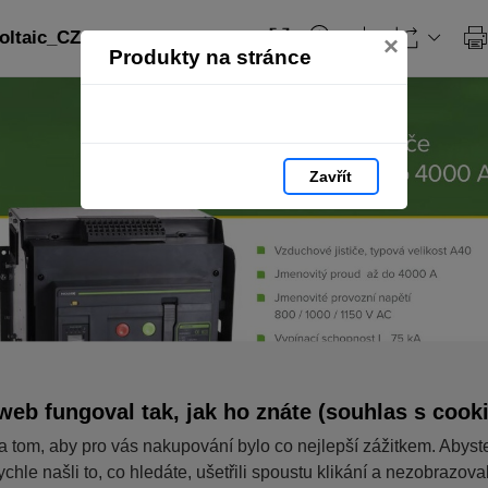
ltaic_CZ: strana 65
×
Produkty na stránce
Zavřít
web fungoval tak, jak ho znáte (souhlas s cook
a tom, aby pro vás nakupování bylo co nejlepší zážitkem. Abyst
ychle našli to, co hledáte, ušetřili spoustu klikání a nezobrazov