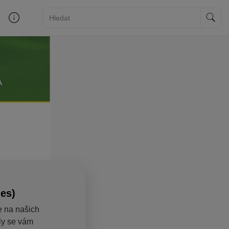
ies)
e na našich
aly se vám