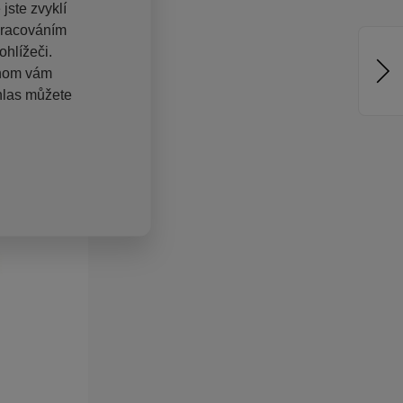
jste zvyklí
pracováním
hlížeči.
chom vám
hlas můžete