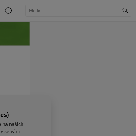
ies)
e na našich
aly se vám