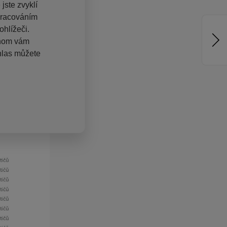
jste zvyklí
pracováním
hlížeči.
chom vám
hlas můžete