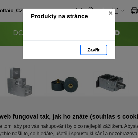
ltaic_CZ: strana 84
×
Produkty na stránce
Zavřít
web fungoval tak, jak ho znáte (souhlas s cook
a tom, aby pro vás nakupování bylo co nejlepší zážitkem. Abyst
ychle našli to, co hledáte, ušetřili spoustu klikání a nezobrazov