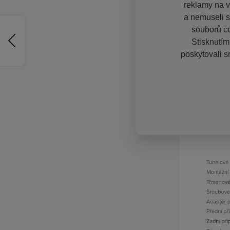
reklamy na vě
a nemuseli s
souborů co
Stisknutím
poskytovali s