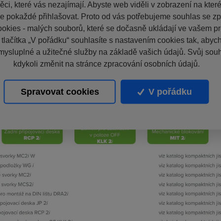
ci, které vás nezajímají. Abyste web viděli v zobrazení na které 
e pokaždé přihlašovat. Proto od vás potřebujeme souhlas se z
okies - malých souborů, které se dočasně ukládají ve vašem pro
 tlačítka „V pořádku“ souhlasíte s nastavením cookies tak, aby
mysluplné a užitečné služby na základě vašich údajů. Svůj sou
kdykoli změnit na stránce zpracování osobních údajů.
Spravovat cookies
V pořádku