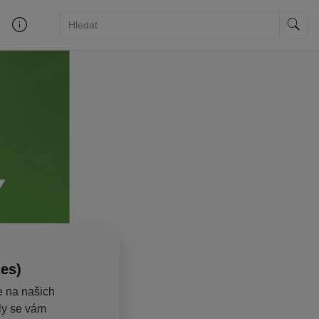
ies)
e na našich
aly se vám