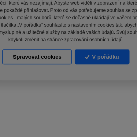
ci, které vás nezajímají. Abyste web viděli v zobrazení na které 
e pokaždé přihlašovat. Proto od vás potřebujeme souhlas se z
okies - malých souborů, které se dočasně ukládají ve vašem pro
 tlačítka „V pořádku“ souhlasíte s nastavením cookies tak, aby
mysluplné a užitečné služby na základě vašich údajů. Svůj sou
kdykoli změnit na stránce zpracování osobních údajů.
Spravovat cookies
V pořádku