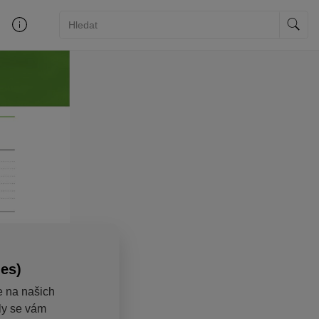
ies)
e na našich
aly se vám