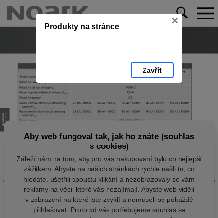
×
Produkty na stránce
Zavřít
Aby web fungoval tak, jak ho znáte (souhlas
s cookies)
Záleží nám na tom, aby pro vás nakupování bylo co nejlepší
zážitkem. Abyste na našich stránkách rychle našli to, co
hledáte, ušetřili spoustu klikání a nezobrazovaly se vám
reklamy na věci, které vás nezajímají. Abyste web viděli
v zobrazení na které jste zvyklí a nemuseli se pokaždé
přihlašovat. Proto od vás potřebujeme souhlas se