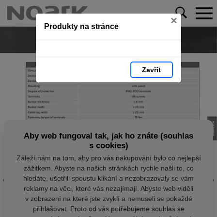
×
Produkty na stránce
Zavřít
Aby web fungoval tak, jak ho znáte (souhlas
s cookies)
Záleží nám na tom, aby pro vás nakupování bylo co nejlepší
zážitkem. Abyste na našich stránkách rychle našli to, co
hledáte, ušetřili spoustu klikání a nezobrazovaly se vám
reklamy na věci, které vás nezajímají. Abyste web viděli
v zobrazení na které jste zvyklí a nemuseli se pokaždé
přihlašovat. Proto od vás potřebujeme souhlas se