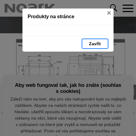
×
Produkty na stránce
Zavřít
Aby web fungoval tak, jak ho znáte (souhlas
s cookies)
Záleží nám na tom, aby pro vás nakupování bylo co nejlepší
zážitkem. Abyste na našich stránkách rychle našli to, co
hledáte, ušetřili spoustu klikání a nezobrazovaly se vám
reklamy na věci, které vás nezajímají. Abyste web viděli
v zobrazení na které jste zvyklí a nemuseli se pokaždé
přihlašovat. Proto od vás potřebujeme souhlas se