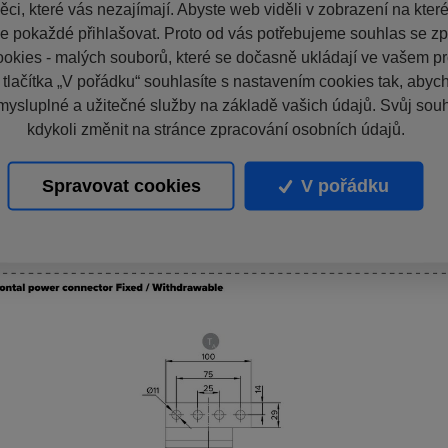
ci, které vás nezajímají. Abyste web viděli v zobrazení na které 
e pokaždé přihlašovat. Proto od vás potřebujeme souhlas se z
okies - malých souborů, které se dočasně ukládají ve vašem pro
 tlačítka „V pořádku“ souhlasíte s nastavením cookies tak, aby
mysluplné a užitečné služby na základě vašich údajů. Svůj sou
kdykoli změnit na stránce zpracování osobních údajů.
Spravovat cookies
V pořádku