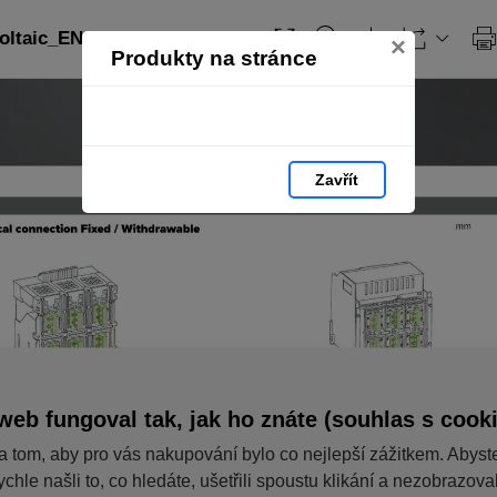
ltaic_EN: strana 196
×
Produkty na stránce
Zavřít
web fungoval tak, jak ho znáte (souhlas s cook
a tom, aby pro vás nakupování bylo co nejlepší zážitkem. Abyst
ychle našli to, co hledáte, ušetřili spoustu klikání a nezobrazov