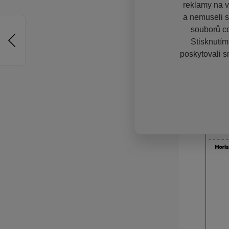
reklamy na vě
a nemuseli s
souborů co
Stisknutím
poskytovali s