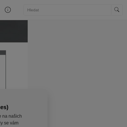
ies)
e na našich
aly se vám