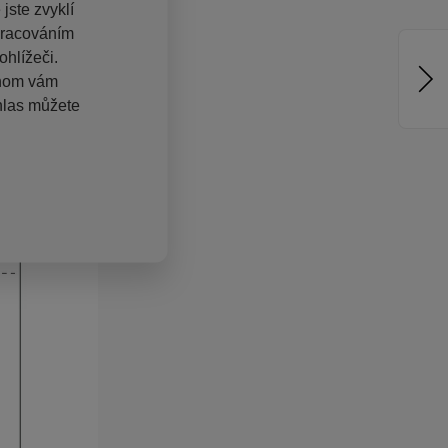
jste zvyklí
pracováním
hlížeči.
chom vám
hlas můžete