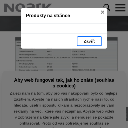
×
Produkty na stránce
Zavřít
Aby web fungoval tak, jak ho znáte (souhlas
s cookies)
Záleží nám na tom, aby pro vás nakupování bylo co nejlepší
zážitkem. Abyste na našich stránkách rychle našli to, co
hledáte, ušetřili spoustu klikání a nezobrazovaly se vám
reklamy na věci, které vás nezajímají. Abyste web viděli
v zobrazení na které jste zvyklí a nemuseli se pokaždé
přihlašovat. Proto od vás potřebujeme souhlas se