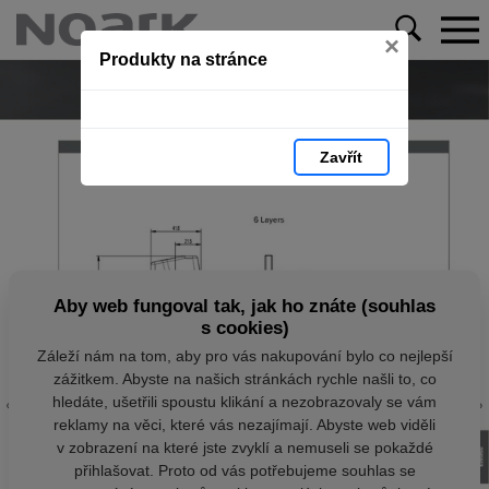
×
Produkty na stránce
Zavřít
Aby web fungoval tak, jak ho znáte (souhlas
s cookies)
Záleží nám na tom, aby pro vás nakupování bylo co nejlepší
zážitkem. Abyste na našich stránkách rychle našli to, co
hledáte, ušetřili spoustu klikání a nezobrazovaly se vám
reklamy na věci, které vás nezajímají. Abyste web viděli
v zobrazení na které jste zvyklí a nemuseli se pokaždé
přihlašovat. Proto od vás potřebujeme souhlas se