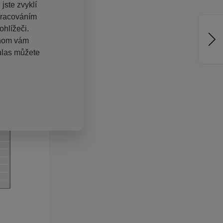
jste zvyklí
pracováním
hlížeči.
chom vám
hlas můžete