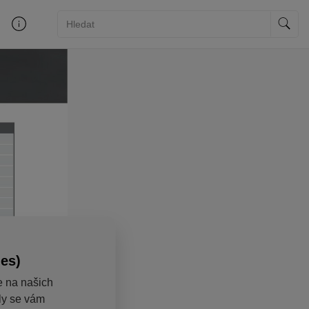
ies)
e na našich
aly se vám