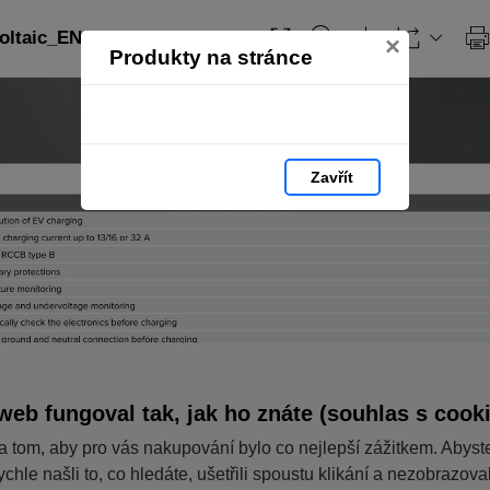
ltaic_EN: strana 252
×
Produkty na stránce
Zavřít
web fungoval tak, jak ho znáte (souhlas s cook
a tom, aby pro vás nakupování bylo co nejlepší zážitkem. Abyst
ychle našli to, co hledáte, ušetřili spoustu klikání a nezobrazov