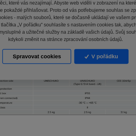
ci, které vás nezajímají. Abyste web viděli v zobrazení na které 
e pokaždé přihlašovat. Proto od vás potřebujeme souhlas se z
okies - malých souborů, které se dočasně ukládají ve vašem pro
 tlačítka „V pořádku“ souhlasíte s nastavením cookies tak, aby
mysluplné a užitečné služby na základě vašich údajů. Svůj sou
kdykoli změnit na stránce zpracování osobních údajů.
Spravovat cookies
V pořádku