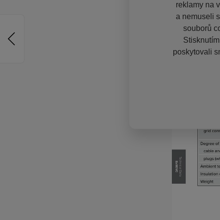
reklamy na vě
a nemuseli s
souborů co
Stisknutím
poskytovali s